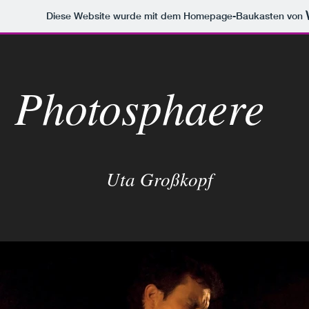
Diese Website wurde mit dem Homepage-Baukasten von
Photosphaere
Uta Großkopf